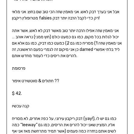
אבל אני בערך דבק לאש. אני מאמין שזה הכי טוב שם בחוץ. אני מלאי
מטרופולין ריקבון falsies רק כדי לקבל הרבה יותר דבק!
אני מאמין שזה אפילו הרבה יותר טוב מאשר דבק לא לאש, אשר אתה
יכול לגלות בכל מקום, כמו גם כמעט כולם (חוץ ממני) נראה אוהב …
אני מאמין שזה 1) מסריח כמו גם 2) כמעט כמו דביק, כמו גם אלא אם
כן אני מיקום זה לגמרי בפעם הראשונה, זה darned ליד בלתי אפשרי
להרים את ריסים כדי לעמוד מחדש אותם.
פרסומת
חתולים & סווטשירט איפור ??
$ 42.
קנה עכשיו
דבק ריקבון עירוני, על כפה אחרים, לא מסריח (yay!), כמו גם יש לו
כמה “leeway” אליו, המציין שאני יכול להרים את הריסים, כמו גם
לשים אותם בחזרה כמה פעמים (אשר תמיד מתרחשת מאז אני אף