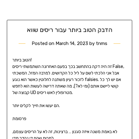
הדבק הטוב ביותר עבור ריסים שווא
Posted on
March 14, 2023
by
tnms
הטוב ביותר!
זה היה דקה בהתחשב בכך בפעם האחרונה השתמשתי ריסים False,
אבל אני הלכתי לשם על ליל כל הקדושים. למרבה המזל, המשכתי
לזכור רעיון משתנה לחלוטין כאשר הוא נוגע falsies. אם יש לך כל
קושי ליישם אותם (ומי לא?), מה שאתה דרישה לעשות הוא לחפש
קבוצה של UD מטרופולין לאש ריסים.
הם יעשו את חייך לקלים יותר.
פרסומת
לא באמת משנה איזה סגנון … ברצינות, זה לא על הריסים עצמם,
למרות שהם די נהדר מדי.