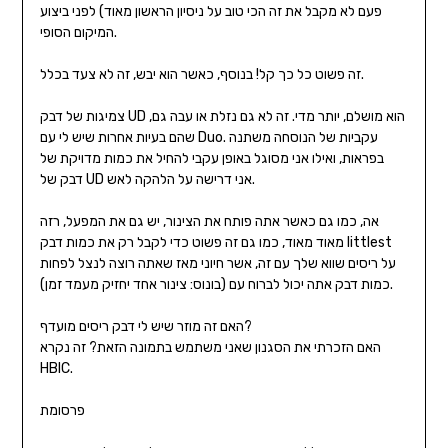
פעם לא מקבל את זה הכי טוב על ניסיון הראשון מאוד) לפני ביצוע
המיקום הסופי.
זה פשוט כל כך קל! בנוסף, כאשר הוא יבש, זה לא צעד בכלל.
צמיגות של דבק UD הוא מושלם, יותר מדי. זה לא גם נזלת או עבה גם,
שהם בעיות אחרות שיש לי עם Duo. עקביות של הנוסחה משתנה
בפראות, ואילו אני מסוגל באופן עקבי להחיל את כמות מדויקת של
דבק של UD אני דרישה על הלהקה לאש.
אה, כמו גם כאשר אתה פותח את הצינור, יש גם את המפעל, רזה
מאוד מאוד, כמו גם זה פשוט כדי לקבל רק את כמות דבק littlest
על ריסים שווא שלך עם זה, אשר חיוני מאז שאתה רוצה לנצל לפחות
כמות דבק אתה יכול לברוח עם (בונוס: צינור אחד יחזיק מעמד זמן).
האם זה מוזר שיש לי דבק ריסים מועדף?
האם הזכרתי את הסגנון שאני משתמש בתמונה הזאת? זה נקרא
HBIC.
פרסומת